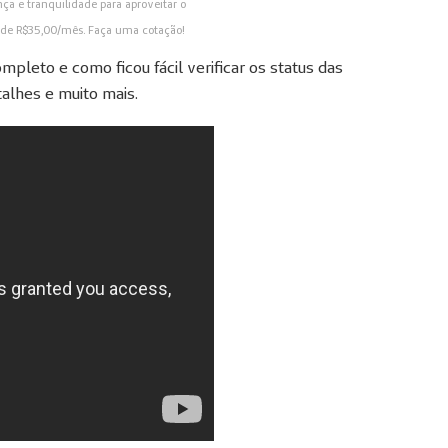
ça e tranquilidade para aproveitar o
r de R$35,00/mês. Faça uma cotação!
pleto e como ficou fácil verificar os status das
talhes e muito mais.