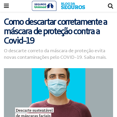
Acessar
Acessar
o
a
conteúdo
navegação
Como descartar corretamente a
máscara de proteção contra a
Covid-19
O descarte correto da máscara de proteção evita
novas contaminações pelo COVID-19. Saiba mais.