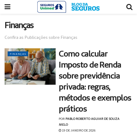
Acessar
Acessar
o
a
conteúdo
navegação
Finanças
Confira as Publicações sobre Finanças
Como calcular
FINANÇAS
Imposto de Renda
sobre previdência
privada: regras,
métodos e exemplos
práticos
POR
PABLO ROBERTO AGUIAR DE SOUZA
MELO
19 DE JANEIRO DE 2026