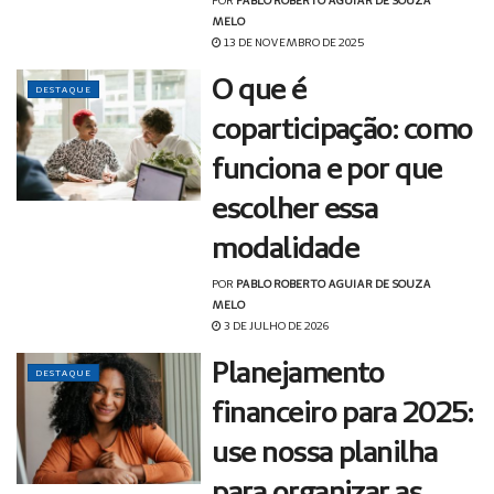
POR
PABLO ROBERTO AGUIAR DE SOUZA
MELO
13 DE NOVEMBRO DE 2025
O que é
DESTAQUE
coparticipação: como
funciona e por que
escolher essa
modalidade
POR
PABLO ROBERTO AGUIAR DE SOUZA
MELO
3 DE JULHO DE 2026
Planejamento
DESTAQUE
financeiro para 2025:
use nossa planilha
para organizar as