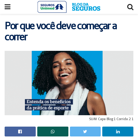
Acessar
Acessar
o
a
conteúdo
navegação
Por que você deve começar a
correr
SUM Capa Blog 1 Corrida 2 1