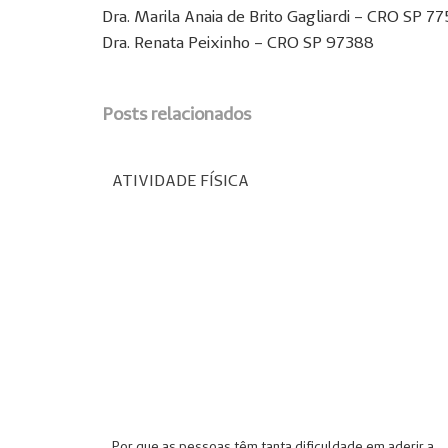
Dra. Marila Anaia de Brito Gagliardi – CRO SP 7
Dra. Renata Peixinho – CRO SP 97388
Posts relacionados
ATIVIDADE FÍSICA
Por que as pessoas têm tanta dificuldade em aderir a