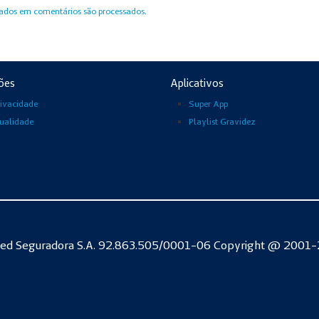
ados em comentários são processados
.
ões
Aplicativos
rivacidade
Super App
Qualidade
Playlist Gravidez
ed Seguradora S.A. 92.863.505/0001-06 Copyright @ 2001