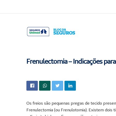
Acessar
Acessar
o
a
conteúdo
navegação
Frenulectomia – Indicações par
Os freios são pequenas pregas de tecido prese
Frenulectomia (ou Frenulotomia). Existem dois t