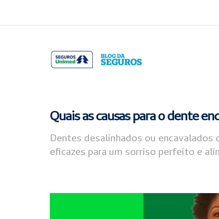
Acessar
Acessar
o
a
conteúdo
navegação
Quais as causas para o dente en
Dentes desalinhados ou encavalados c
eficazes para um sorriso perfeito e al