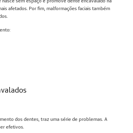
ue nasce sem espaço e promove dente encavalado na
 mais afetados. Por fim, malformações faciais também
dos.
ento:
avalados
amento dos dentes, traz uma série de problemas. A
r efetivos.