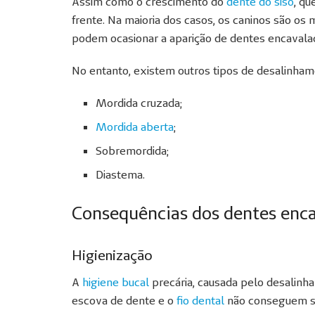
Assim como o crescimento do
dente do siso
, q
frente. Na maioria dos casos, os caninos são os
podem ocasionar a aparição de dentes encavala
No entanto, existem outros tipos de desalinham
Mordida cruzada;
Mordida aberta
;
Sobremordida;
Diastema.
Consequências dos dentes enc
Higienização
A
higiene bucal
precária, causada pelo desalinh
escova de dente e o
fio dental
não conseguem se