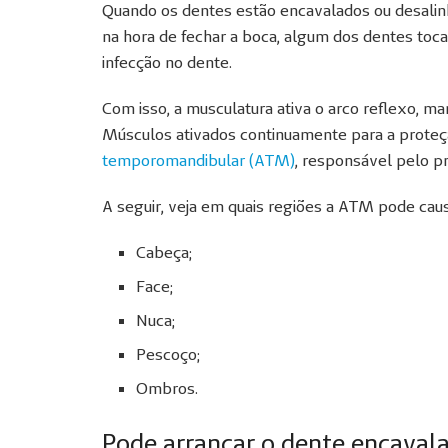
Quando os dentes estão encavalados ou desalinh
na hora de fechar a boca, algum dos dentes toc
infecção no dente.
Com isso, a musculatura ativa o arco reflexo, m
Músculos ativados continuamente para a prote
temporomandibular (ATM)
, responsável pelo p
A seguir, veja em quais regiões a ATM pode cau
Cabeça;
Face;
Nuca;
Pescoço;
Ombros.
Pode arrancar o dente encaval