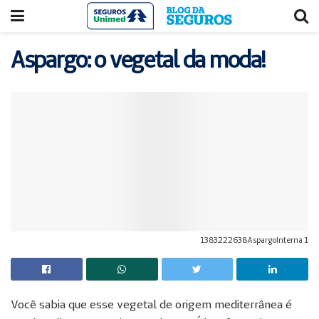
Acessar
Acessar
o
a
conteúdo
navegação
Aspargo: o vegetal da moda!
1383222638AspargoInterna 1
Você sabia que esse vegetal de origem mediterrânea é