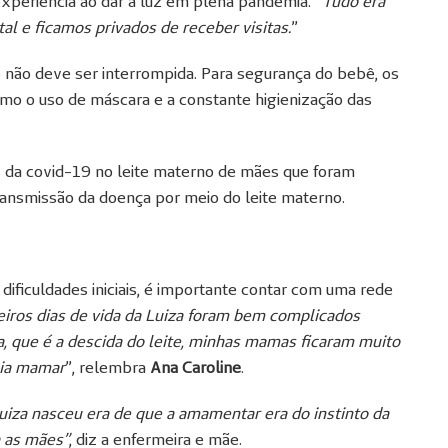
experiência ao dar à luz em plena pandemia.
“Tudo era
al e ficamos privados de receber visitas.
”
ão deve ser interrompida. Para segurança do bebê, os
mo o uso de máscara e a constante higienização das
s da covid-19 no leite materno de mães que foram
ransmissão da doença por meio do leite materno.
ificuldades iniciais, é importante contar com uma rede
iros dias de vida da Luiza foram bem complicados
, que é a descida do leite, minhas mamas ficaram muito
uia mamar
”, relembra
Ana Caroline
.
iza nasceu era de que a amamentar era do instinto da
a as mães”
, diz a enfermeira e mãe.