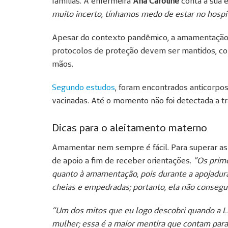
famílias. A enfermeira
Ana Caroline
conta a sua 
muito incerto, tínhamos medo de estar no hospit
Apesar do contexto pandêmico, a amamentação n
protocolos de proteção devem ser mantidos, co
mãos.
Segundo estudos
, foram encontrados anticorpo
vacinadas. Até o momento não foi detectada a t
Dicas para o aleitamento materno
Amamentar nem sempre é fácil. Para superar as d
de apoio a fim de receber orientações.
“Os prime
quanto à amamentação, pois durante a apojadura
cheias e empedradas; portanto, ela não conseg
“Um dos mitos que eu logo descobri quando a Lu
mulher; essa é a maior mentira que contam par