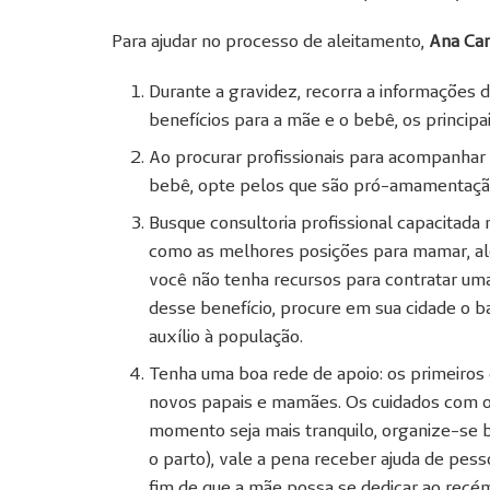
Para ajudar no processo de aleitamento,
Ana Car
Durante a gravidez, recorra a informações d
benefícios para a mãe e o bebê, os principa
Ao procurar profissionais para acompanhar 
bebê, opte pelos que são pró-amamentaçã
Busque consultoria profissional capacitad
como as melhores posições para mamar, al
você não tenha recursos para contratar uma
desse benefício, procure em sua cidade o 
auxílio à população.
Tenha uma boa rede de apoio: os primeiros
novos papais e mamães. Os cuidados com 
momento seja mais tranquilo, organize-se b
o parto), vale a pena receber ajuda de pes
fim de que a mãe possa se dedicar ao rec