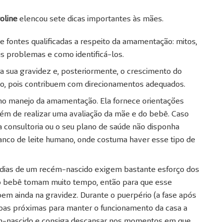
oline
elencou sete dicas importantes às mães.
e fontes qualificadas a respeito da amamentação: mitos,
is problemas e como identificá-los.
a sua gravidez e, posteriormente, o crescimento do
o, pois contribuem com direcionamentos adequados.
a no manejo da amamentação. Ela fornece orientações
ém de realizar uma avaliação da mãe e do bebê. Caso
 consultoria ou o seu plano de saúde não disponha
banco de leite humano, onde costuma haver esse tipo de
 dias de um recém-nascido exigem bastante esforço dos
o bebê tomam muito tempo, então para que esse
em ainda na gravidez. Durante o puerpério (a fase após
soas próximas para manter o funcionamento da casa a
ém-nascido e consiga descansar nos momentos em que