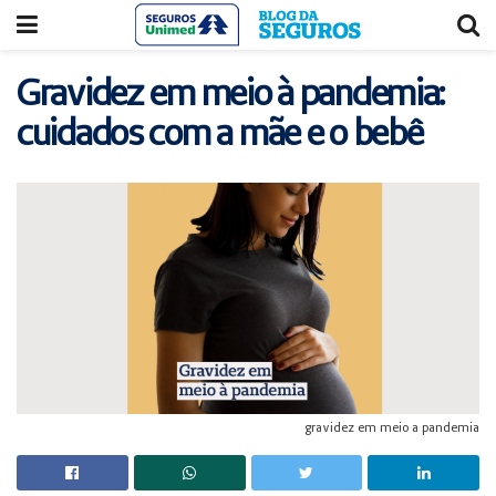
Acessar
Acessar
o
a
conteúdo
navegação
Gravidez em meio à pandemia:
cuidados com a mãe e o bebê
gravidez em meio a pandemia