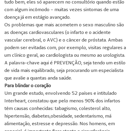
tudo bem, eles só aparecem no consultório quando estão
com algum incômodo – muitas vezes sintomas de uma
doença já em estágio avançado.
Os problemas que mais acometem o sexo masculino são
as doenças cardiovasculares (o infarto e o acidente
vascular cerebral, o AVC) e o câncer de próstata. Ambas
podem ser evitadas com, por exemplo, visitas regulares a
um clínico geral, ao cardiologista ou mesmo ao urologista.
A palavra-chave aqui é PREVENÇÃO, seja tendo um estilo
de vida mais equilibrado, seja procurando um especialista
que avalie a quantas anda saúde.
Para blindar o coração
Um grande estudo, envolvendo 52 países e intitulado
Interheart, constatou que pelo menos 90% dos infartos
têm causas conhecidas: tabagismo, colesterol alto,
hipertensão, diabetes,obesidade, sedentarismo, má
alimentação, estresse e depressão. Nos homens, em
especial, é importante ficar atento a circunferência