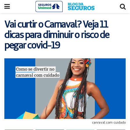
Acessar
Acessar
o
a
conteúdo
navegação
Vai curtir o Carnaval? Veja 11
dicas para diminuir o risco de
pegar covid-19
canraval com cuidado