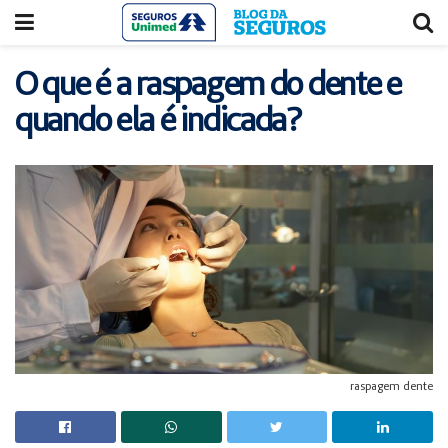
Acessar
Acessar
o
a
conteúdo
navegação
O que é a raspagem do dente e
quando ela é indicada?
raspagem dente