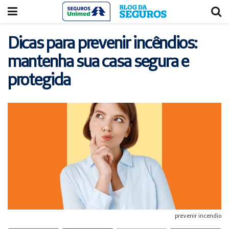
Acessar
Acessar
o
a
conteúdo
navegação
Dicas para prevenir incêndios:
mantenha sua casa segura e
protegida
prevenir incendio