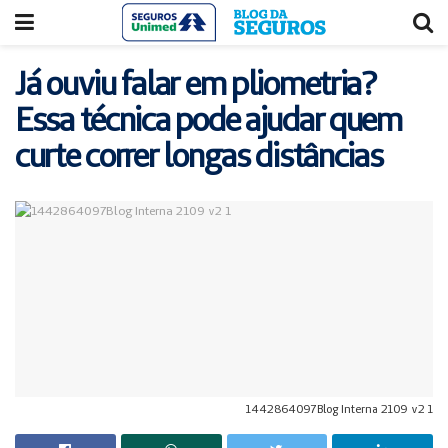
Acessar
Acessar
o
a
conteúdo
navegação
Já ouviu falar em pliometria?
Essa técnica pode ajudar quem
curte correr longas distâncias
1442864097Blog Interna 2109 v2 1