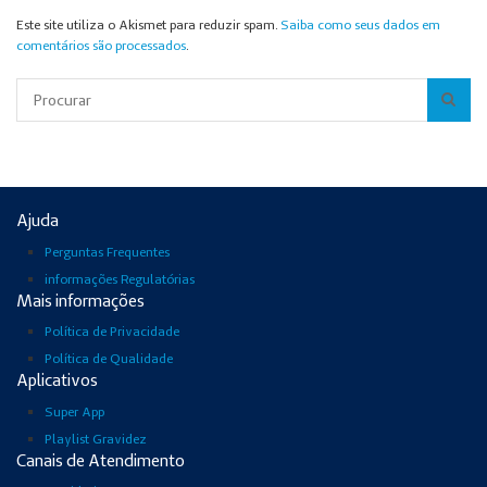
Este site utiliza o Akismet para reduzir spam.
Saiba como seus dados em
comentários são processados
.
Pesquisar
Ajuda
Perguntas Frequentes
informações Regulatórias
Mais informações
Política de Privacidade
Política de Qualidade
Aplicativos
Super App
Playlist Gravidez
Canais de Atendimento