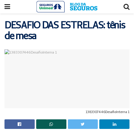
Acessar
Acessar
o
a
conteúdo
navegação
DESAFIO DAS ESTRELAS: tênis
de mesa
1383307446DesafioInterna 1