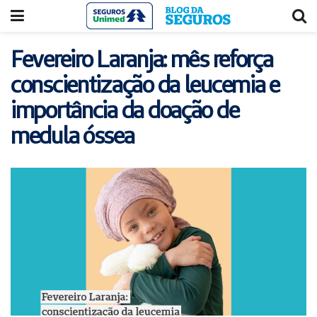
Acessar
Acessar
o
a
conteúdo
navegação
Fevereiro Laranja: mês reforça
conscientização da leucemia e
importância da doação de
medula óssea