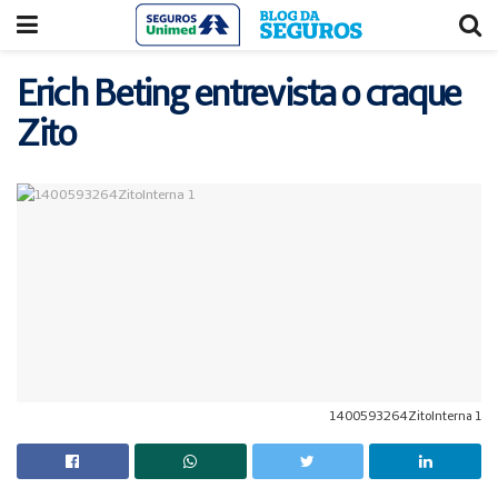
Acessar
Acessar
o
a
conteúdo
navegação
Erich Beting entrevista o craque
Zito
1400593264ZitoInterna 1