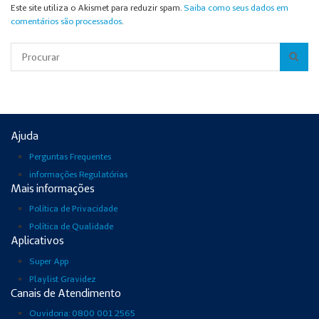
Este site utiliza o Akismet para reduzir spam.
Saiba como seus dados em
comentários são processados
.
Pesquisar
Ajuda
Perguntas Frequentes
informações Regulatórias
Mais informações
Política de Privacidade
Política de Qualidade
Aplicativos
Super App
Playlist Gravidez
Canais de Atendimento
Ouvidoria: 0800 001 2565