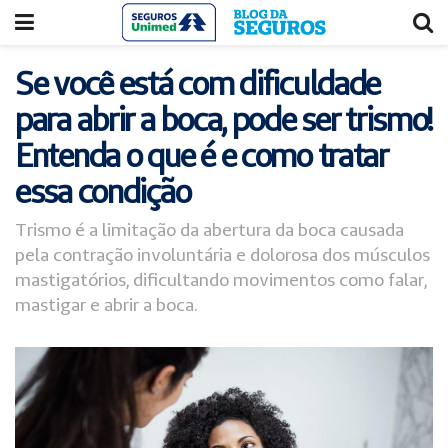
Acessar
Acessar
o
a
conteúdo
navegação
Se você está com dificuldade
para abrir a boca, pode ser trismo!
Entenda o que é e como tratar
essa condição
Trismo é a limitação da abertura da boca causada
pela contração involuntária e dolorosa dos músculos
mastigatórios, dificultando movimentos como falar,
mastigar e abrir a boca.