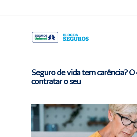
Acessar
Acessar
o
a
conteúdo
navegação
Seguro de vida tem carência? O 
contratar o seu