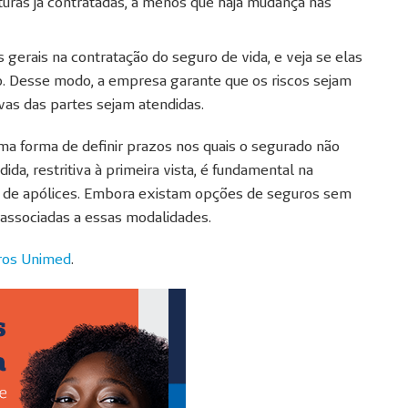
turas já contratadas, a menos que haja mudança nas
 gerais na contratação do seguro de vida, e veja se elas
. Desse modo, a empresa garante que os riscos sejam
as das partes sejam atendidas.
a forma de definir prazos nos quais o segurado não
da, restritiva à primeira vista, é fundamental na
s de apólices. Embora existam opções de seguros sem
s associadas a essas modalidades.
ros Unimed
.