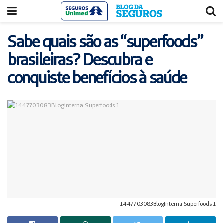
Acessar
Acessar
o
a
conteúdo
navegação
Sabe quais são as “superfoods”
brasileiras? Descubra e
conquiste benefícios à saúde
1447703083BlogInterna Superfoods 1