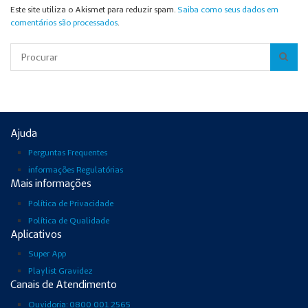
Este site utiliza o Akismet para reduzir spam.
Saiba como seus dados em
comentários são processados
.
Pesquisar
Ajuda
Perguntas Frequentes
informações Regulatórias
Mais informações
Política de Privacidade
Política de Qualidade
Aplicativos
Super App
Playlist Gravidez
Canais de Atendimento
Ouvidoria: 0800 001 2565