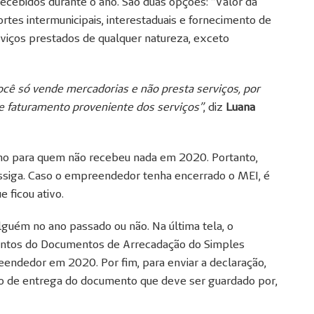
ecebidos durante o ano. São duas opções: “Valor da
portes intermunicipais, interestaduais e fornecimento de
erviços prestados de qualquer natureza, exceto
cê só vende mercadorias e não presta serviços, por
 faturamento proveniente dos serviços”
, diz
Luana
mo para quem não recebeu nada em 2020. Portanto,
iga. Caso o empreendedor tenha encerrado o MEI, é
 ficou ativo.
lguém no ano passado ou não. Na última tela, o
ntos do Documentos de Arrecadação do Simples
ndedor em 2020. Por fim, para enviar a declaração,
ibo de entrega do documento que deve ser guardado por,