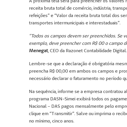
A próxima tela será para preencher os valores r
receita bruta total de comércio, indústria, trans
refeições” e “Valor da receita bruta total dos s
transportes intermunicipais e interestaduais”.
“Todos os campos devem ser preenchidos. Se vo
exemplo, deve preencher com R$ 00 o campo de
Menegat
, CEO da Razonet Contabilidade Digital.
Lembre-se que a declaração é obrigatória mes
preencha R$ 00,00 em ambos os campos e pross
necessário declarar o faturamento no período que
Na sequência, informe se a empresa contratou a
programa DASN-Simei exibirá todos os pagame
Nacional – DAS pagos mensalmente pelo empree
clique em “Transmitir”. Salve ou imprima o rec
no mínimo, cinco anos.