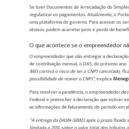
Se tiver Documentos de Arrecadação do Simples
regularizar os pagamentos. Atualmente, o Port
uma plataforma do governo. Para acessar os serv
atrasos podem acarretar juros e perda de benefí
O que acontece se o empreendedor não
O empreendedor que não entregar a declaração 
de contribuição mensal, o DAS, do próximo ano.
MEI correrá o risco de ter o CNPJ cancelado, fica
possibilidade de reaver o CNPJ”
, explica
Meneg
Para resolver a pendência, o empreendedor de
Federal e preencher a declaração que estiver e
as informações de faturamento do período em ab
“A entrega da DASN-SIMEI após o prazo fixado su
limitada a 20% sobre o valor total dos tributos