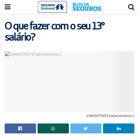
Acessar
Acessar
o
a
conteúdo
navegação
O que fazer com o seu 13º
salário?
138693756713salariointerna 1