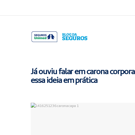
Acessar
Acessar
o
a
conteúdo
navegação
Já ouviu falar em carona corpor
essa ideia em prática