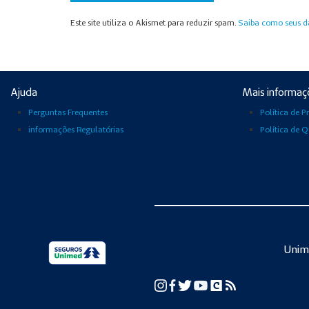
Este site utiliza o Akismet para reduzir spam.
Saiba como seus d
Ajuda
Mais informaç
Perguntas Frequentes
Política de P
informações Regulatórias
Política de 
Unim