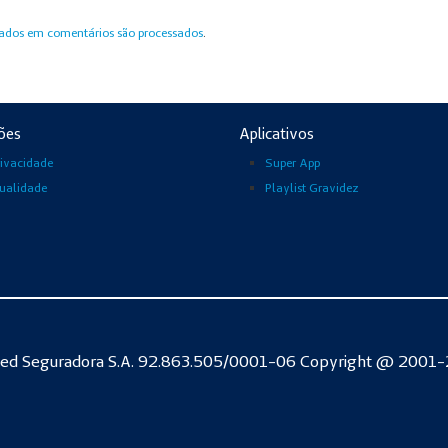
ados em comentários são processados
.
ões
Aplicativos
rivacidade
Super App
Qualidade
Playlist Gravidez
ed Seguradora S.A. 92.863.505/0001-06 Copyright @ 2001