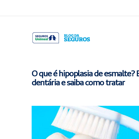
Acessar
Acessar
o
a
conteúdo
navegação
O que é hipoplasia de esmalte?
dentária e saiba como tratar