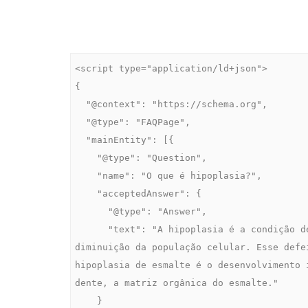
<script type="application/ld+json">

{

  "@context": "https://schema.org",

  "@type": "FAQPage",

  "mainEntity": [{

    "@type": "Question",

    "name": "O que é hipoplasia?",

    "acceptedAnswer": {

      "@type": "Answer",

      "text": "A hipoplasia é a condição de má formação de um órgão ou tecido devido à 
diminuição da população celular. Esse defe
hipoplasia de esmalte é o desenvolvimento 
dente, a matriz orgânica do esmalte."

    }
