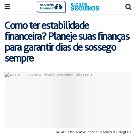
Acessar
Acessar
o
a
conteúdo
navegação
Como ter estabilidade
financeira? Planeje suas finanças
para garantir dias de sossego
sempre
148105335537454EditorialDezembro06blog1 B 1