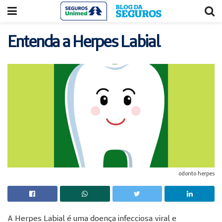
Acessar
Acessar
o
a
conteúdo
navegação
Entenda a Herpes Labial
odonto herpes
A Herpes Labial é uma doença infecciosa viral e