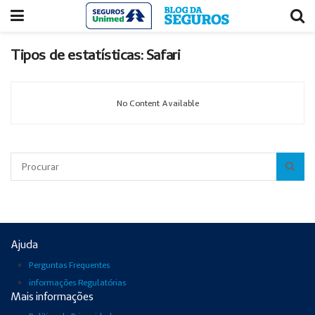
Acessar
Acessar
o
a
conteúdo
navegação
Tipos de estatísticas:
Safari
No Content Available
Pesquisar
Ajuda
Perguntas Frequentes
informações Regulatórias
Mais informações